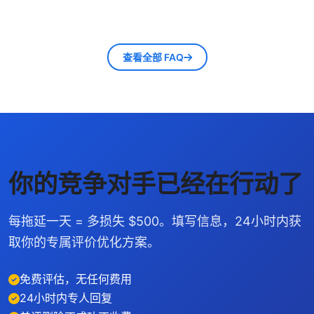
严格合规，通过提升服务质量和合理的评论引导策略
我们总部位于纽约法拉盛，但服务面向全美。
帮助您获得真实好评。
"不成功不收费"是什么意思？
Google 评价管理的大部分工作可以远程完成。我们
支持东部和西部时区的客户，提供中英双语服务。
查看全部 FAQ
差评删除服务实行不成功不收费政策。如果我们提交
申诉后 Google 未删除该差评，您无需支付该条差评
的费用。我们对自己 92% 的成功率充满信心。
你的竞争对手已经在行动了
每拖延一天 = 多损失 $500。填写信息，24小时内获
取你的专属评价优化方案。
免费评估，无任何费用
24小时内专人回复